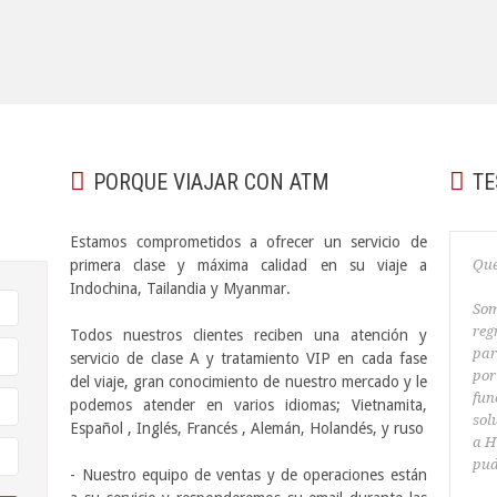
PORQUE VIAJAR CON ATM
TE
Estamos comprometidos a ofrecer un servicio de
primera clase y máxima calidad en su viaje a
Que
Indochina, Tailandia y Myanmar.
Som
reg
Todos nuestros clientes reciben una atención y
par
servicio de clase A y tratamiento VIP en cada fase
por
del viaje, gran conocimiento de nuestro mercado y le
fun
podemos atender en varios idiomas; Vietnamita,
sol
Español , Inglés, Francés , Alemán, Holandés, y ruso
a
H
pu
- Nuestro equipo de ventas y de operaciones están