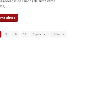
es rodeadas de campos de arroz verde
da,...
rva ahora
9
10
11
Siguiente ›
Último »