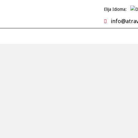
Elija Idioma:
info@atra
NOS
TIPO DE VIAJE
CRUCEROS EN LA BAHÍA DE HALONG