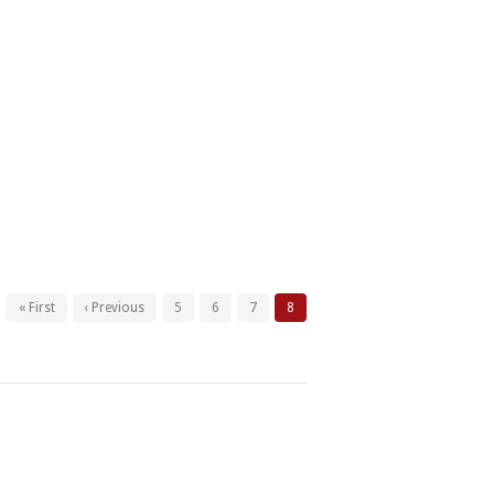
« First
‹ Previous
5
6
7
8