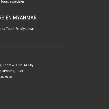
 tours especiales
RS EN MYANMAR
res Tours En Myanmar
or, Room 403. No 14B, Ky
, District 3, HCMC
 38 66 78