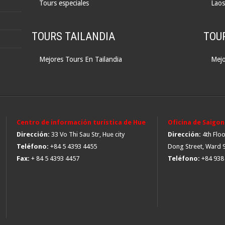
Tours especiales
Laos
TOURS TAILANDIA
TOU
Mejores Tours En Tailandia
Mejo
Centro de información turística de Hue
Oficina de Saigon
Dirección:
33 Vo Thi Sau Str, Hue city
Dirección:
4th Flo
Teléfono:
+84 5 4393 4455
Dong Street, Ward 9
Fax:
+ 84 5 4393 4457
Teléfono:
+84 938