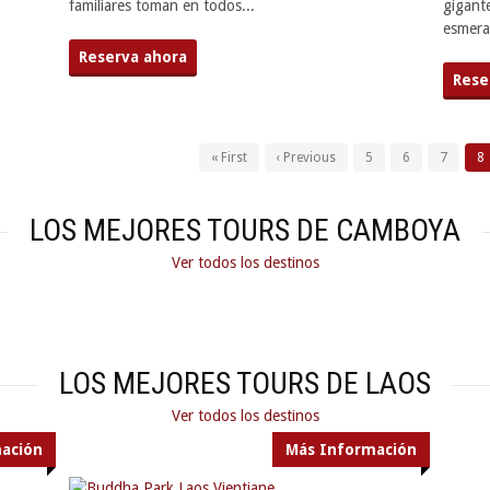
familiares toman en todos...
gigant
esmeral
Reserva ahora
Rese
« First
‹ Previous
5
6
7
8
LOS MEJORES TOURS DE CAMBOYA
Ver todos los destinos
LOS MEJORES TOURS DE LAOS
Ver todos los destinos
ación
Más Información