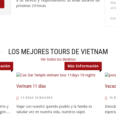
a su servicio y responderemos su email durante las
Nos
próximas 24 horas.
se 
Los
LOS MEJORES TOURS DE VIETNAM
Ver todos los destinos
ación
Más Información
Vietnam 11 días
Vacac
11 DÍAS 10 NOCHES
15 
erto y
Viajar con nuestro querido pueblo y la familia es
Descubr
gón....
saludar vez en nuestra vida, nuestros viajes
espect